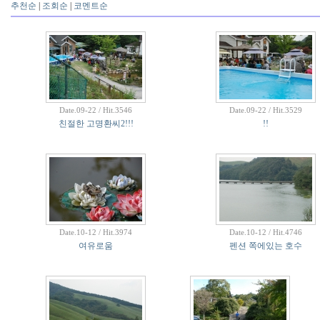
추천순
|
조회순
|
코멘트순
Date.09-22 / Hit.3546
Date.09-22 / Hit.3529
친절한 고명환씨2!!!
!!
Date.10-12 / Hit.3974
Date.10-12 / Hit.4746
여유로움
펜션 쪽에있는 호수