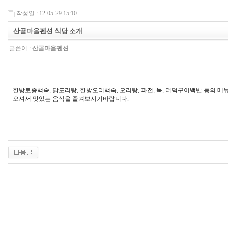
작성일 : 12-05-29 15:10
산골마을펜션 식당 소개
글쓴이 :
산골마을펜션
한방토종백숙, 닭도리탕, 한방오리백숙, 오리탕, 파전, 묵, 더덕구이백반 등의 
오셔서 맛있는 음식을 즐겨보시기바랍니다.