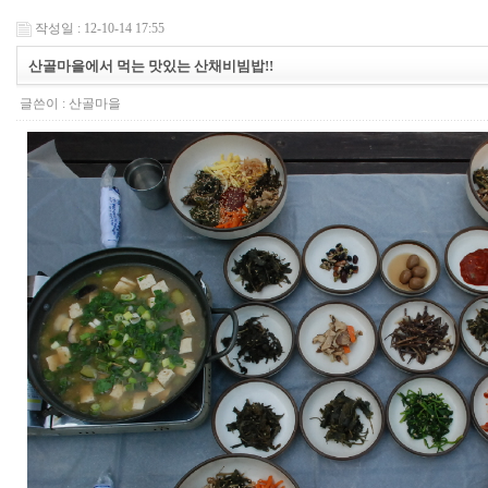
작성일 : 12-10-14 17:55
산골마을에서 먹는 맛있는 산채비빔밥!!
글쓴이 :
산골마을